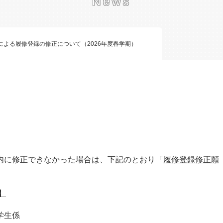
News
による履修登録の修正について（2026年度春学期）
内に修正できなかった場合は、下記のとおり「
履修登録修正願
】
学生係