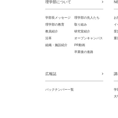
理学部について
N
学部長メッセージ
理学部の先人たち
お
理学部の教育
取り組み
イ
教員紹介
研究室紹介
受
沿革
オープンキャンパス
重
組織・施設紹介
PR動画
卒業後の進路
広報誌
講
バックナンバー一覧
学
大