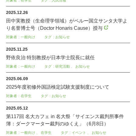
対象者
在学生
タグ
入試情報
2025.12.26
田中実教授（生命理学領域）がペルー国立サンタ大学よ
り名誉博士号（Doctor Honaris Cause）授与
対象者
一般向け
タグ
お知らせ
2025.11.25
野依良治 特別教授が日本学士院長に就任
対象者
一般向け
タグ
研究活動
、
お知らせ
2025.06.09
2025年度初修外国語検定試験支援制度について
対象者
在学生
タグ
お知らせ
2025.05.12
第117回 名大カフェ in 名大祭「サイエンス裁判所事件
簿：ダークマーター裁判のゆくえ」（6月8日）
対象者
一般向け
、
在学生
タグ
イベント
、
お知らせ