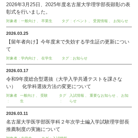
2026年3月25日、2025年度名古屋大学理学部長顕彰の表
彰式を行いました。
対象者
一般向け
、
卒業生
タグ
イベント
、
受賞情報
、
お知らせ
2026.03.25
【留年者向け】今年度末で失効する学生証の更新につい
て
対象者
学内向け
、
在学生
タグ
お知らせ
2026.03.17
令和9年度総合型選抜（大学入学共通テストを課さな
い） 化学科選抜方法の変更について
対象者
一般向け
、
受験
タグ
入試情報
、
重要なお知らせ
、
お知
生
らせ
2026.03.11
名古屋大学医学部医学科２年次学士編入学試験理学部長
推薦制度の実施について