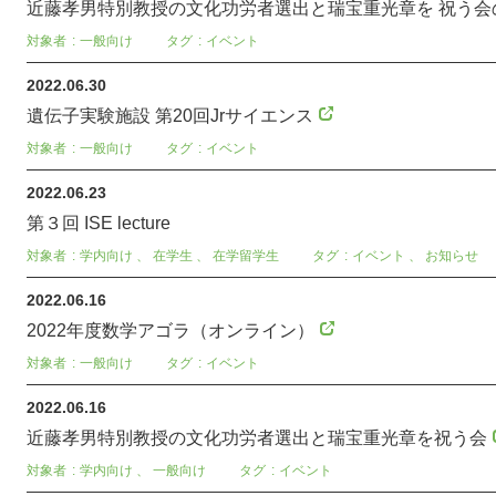
近藤孝男特別教授の文化功労者選出と瑞宝重光章を 祝う会
対象者
一般向け
タグ
イベント
2022.06.30
遺伝子実験施設 第20回Jrサイエンス
対象者
一般向け
タグ
イベント
2022.06.23
第３回 ISE lecture
対象者
学内向け
、
在学生
、
在学留学生
タグ
イベント
、
お知らせ
2022.06.16
2022年度数学アゴラ（オンライン）
対象者
一般向け
タグ
イベント
2022.06.16
近藤孝男特別教授の文化功労者選出と瑞宝重光章を祝う会
対象者
学内向け
、
一般向け
タグ
イベント