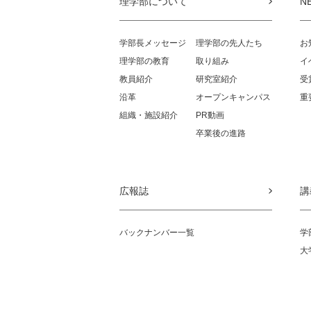
理学部について
N
学部長メッセージ
理学部の先人たち
お
理学部の教育
取り組み
イ
教員紹介
研究室紹介
受
沿革
オープンキャンパス
重
組織・施設紹介
PR動画
卒業後の進路
広報誌
講
バックナンバー一覧
学
大