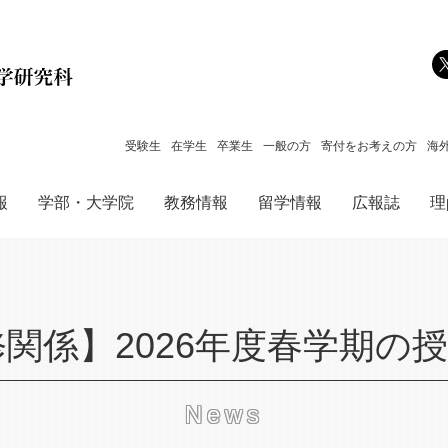
メインコンテンツへジャンプ
受験生
在学生
卒業生
一般の方
寄付をお考えの方
海
報
学部・大学院
教務情報
留学情報
広報誌
理p
修関係】2026年度春学期の
News