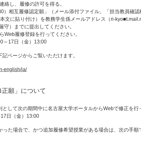
連絡し、履修の許可を得る。
30）相互履修認定願」（メール添付ファイル。「担当教員確
り付け）を教務学生係メールアドレス（ri-kyo■t.mail.nag
（厳守）までに提出してください。
らWeb履修登録を行ってください。
～17日（金）13:00
下記ページからご覧いただけます。
n-english/ja/
修正願」について
則として次の期間中に名古屋大学ポータルからWebで修正を行
7日（金）13:00
なかった場合で、かつ追加履修希望授業がある場合は、次の手順