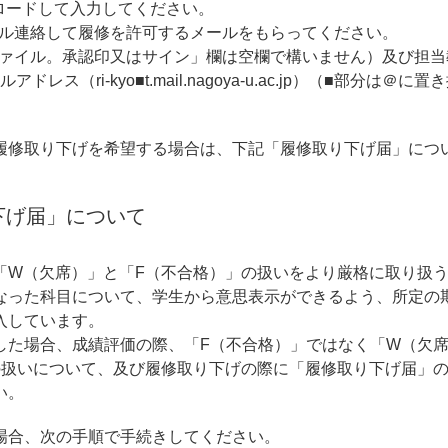
ロードして入力してください。
ル連絡して履修を許可するメールをもらってください。
ァイル。承認印又はサイン」欄は空欄で構いません）及び担当
ス（ri-kyo■t.mail.nagoya-u.ac.jp）（■部分は
履修取り下げを希望する場合は、下記「履修取り下げ届」につ
下げ届」について
「W（欠席）」と「F（不合格）」の扱いをより厳格に取り扱
なった科目について、学生から意思表示ができるよう、所定の
入しています。
した場合、成績評価の際、「F（不合格）」ではなく「W（欠
の扱いについて、及び履修取り下げの際に「履修取り下げ届」
い。
場合、次の手順で手続きしてください。