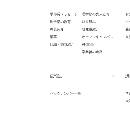
学部長メッセージ
理学部の先人たち
お
理学部の教育
取り組み
イ
教員紹介
研究室紹介
受
沿革
オープンキャンパス
重
組織・施設紹介
PR動画
卒業後の進路
広報誌
講
バックナンバー一覧
学
大