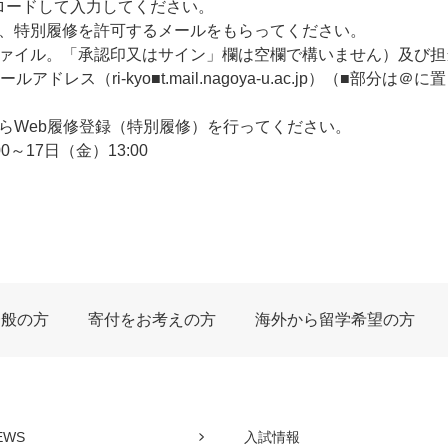
ロードして入力してください。
、特別履修を許可するメールをもらってください。
ァイル。「承認印又はサイン」欄は空欄で構いません）及び担
レス（ri-kyo■t.mail.nagoya-u.ac.jp）（■部分は
らWeb履修登録（特別履修）を行ってください。
～17日（金）13:00
一般の方
寄付をお考えの方
海外から留学希望の方
EWS
入試情報