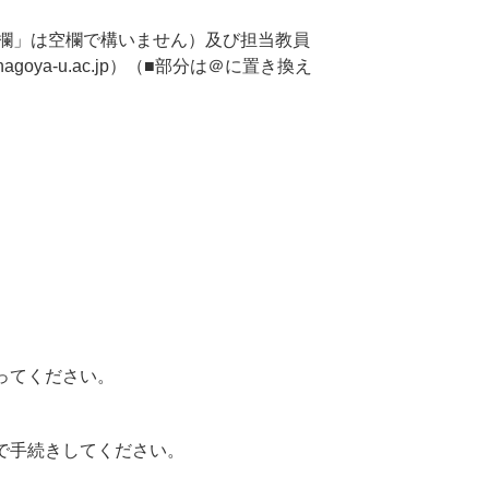
認欄」は空欄で構いません）及び担当教員
oya-u.ac.jp）（■部分は＠に置き換え
ってください。
で手続きしてください。